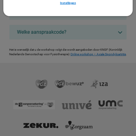
Instellingen
Welke diagnosecode?
Welke aanspraakcode?
Het is wenselijk dat u de workshop volgt die wordt aangeboden door KNGF (Koninklijk
Nederlands Genootschap voor Fysiotherapie):
Online workshop – Axiale Spondyloartritis
.