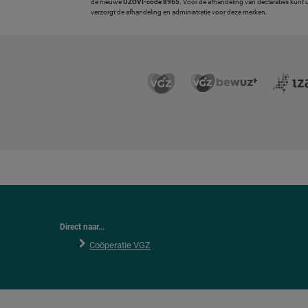
de nieuwe
UZOVI-code 8965
. Voor de afhandeling van declaraties kunt 
verzorgt de afhandeling en administratie voor deze merken.
Direct naar...
Coöperatie VGZ