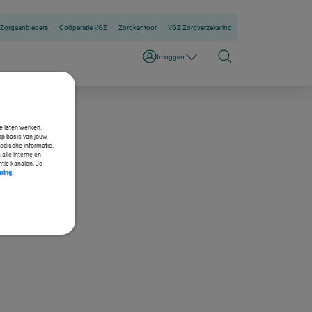
Zorgaanbieders
Coöperatie VGZ
Zorgkantoor
VGZ Zorgverzekering
Inloggen
te laten werken.
op basis van jouw
medische informatie.
 alle interne en
ntie kanalen. Je
aring
.