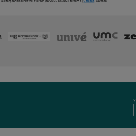
u als zorgaanbieder zowel over het jaar 2020 als 2021 terecht bij
Caresco
. Caresco
V