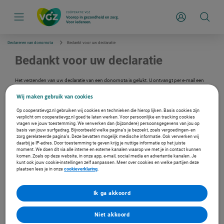
S
k
Inloggen
i
p
l
i
Declareren van donornota
Bedankt voor uw declaratie
n
k
Bedankt voor uw declaratie
s
n
a
Het verzenden van uw declaratie van een donornota is gelukt. U ontvangt per e-mail een
v
automatische ontvangstbevestiging. Wilt u nog een donornota bij ons declareren?
i
Wij maken gebruik van cookies
g
a
Nog een declaratie indienen
Op cooperatievgz.nl gebruiken wij cookies en technieken die hierop lijken. Basis cookies zijn
t
verplicht om cooperatievgz.nl goed te laten werken. Voor persoonlijke en tracking cookies
i
vragen we jouw toestemming. We verwerken dan (bijzondere) persoonsgegevens van jou op
basis van jouw surfgedrag. Bijvoorbeeld welke pagina’s je bezoekt, zoals vergoedingen- en
e
zorg gerelateerde pagina’s. Deze bevatten mogelijk medische informatie. Ook verwerken wij
daarbij je IP-adres. Door toestemming te geven krijg je nuttige informatie op het juiste
moment. We doen dit via alle interne en externe kanalen waarop we met je in contact kunnen
komen. Zoals op deze website, in onze app, e-mail, social media en advertentie kanalen. Je
Meer over declareren
kunt ook jouw cookie-instellingen zelf aanpassen. Meer over cookies en welke partijen deze
plaatsen lees je in onze
cookieverklaring
.
Ga naar declareren
Ik ga akkoord
Niet akkoord
Afgewezen declaraties