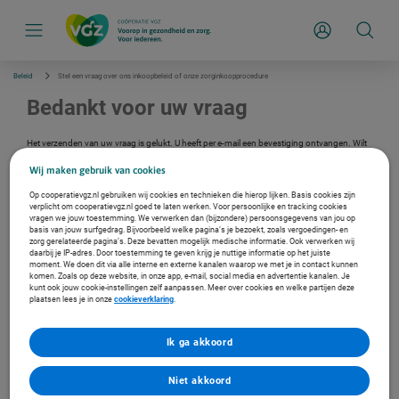
S
k
Inloggen
i
p
l
i
Beleid
Stel een vraag over ons inkoopbeleid of onze zorginkoopprocedure
n
k
Bedankt voor uw vraag
s
n
a
Het verzenden van uw vraag is gelukt. U heeft per e-mail een bevestiging ontvangen. Wilt
v
u nog een vraag stellen over het inkoopbeleid?
i
Wij maken gebruik van cookies
g
a
Nog een vraag stellen
Op cooperatievgz.nl gebruiken wij cookies en technieken die hierop lijken. Basis cookies zijn
t
verplicht om cooperatievgz.nl goed te laten werken. Voor persoonlijke en tracking cookies
vragen we jouw toestemming. We verwerken dan (bijzondere) persoonsgegevens van jou op
i
basis van jouw surfgedrag. Bijvoorbeeld welke pagina’s je bezoekt, zoals vergoedingen- en
e
zorg gerelateerde pagina’s. Deze bevatten mogelijk medische informatie. Ook verwerken wij
daarbij je IP-adres. Door toestemming te geven krijg je nuttige informatie op het juiste
moment. We doen dit via alle interne en externe kanalen waarop we met je in contact kunnen
komen. Zoals op deze website, in onze app, e-mail, social media en advertentie kanalen. Je
Meer over inkoopbeleid
kunt ook jouw cookie-instellingen zelf aanpassen. Meer over cookies en welke partijen deze
plaatsen lees je in onze
cookieverklaring
.
Ga naar inkoopbeleid
Ik ga akkoord
Niet akkoord
Meer over overeenkomsten