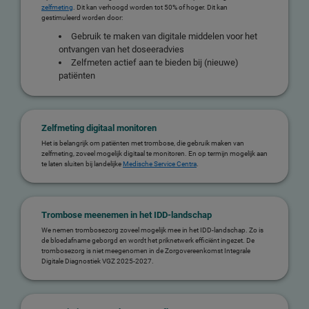
zelfmeting
. Dit kan verhoogd worden tot 50% of hoger. Dit kan
gestimuleerd worden door:
Gebruik te maken van digitale middelen voor het
ontvangen van het doseeradvies
Zelfmeten actief aan te bieden bij (nieuwe)
patiënten
Zelfmeting digitaal monitoren
Het is belangrijk om patiënten met trombose, die gebruik maken van
zelfmeting, zoveel mogelijk digitaal te monitoren. En op termijn mogelijk aan
te laten sluiten bij landelijke
Medische Service Centra
.
Trombose meenemen in het IDD-landschap
We nemen trombosezorg zoveel mogelijk mee in het IDD-landschap. Zo is
de bloedafname geborgd en wordt het priknetwerk efficiënt ingezet. De
trombosezorg is niet meegenomen in de Zorgovereenkomst Integrale
Digitale Diagnostiek VGZ 2025-2027.