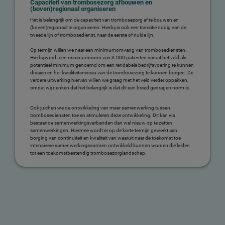
Capaciteit van trombosezorg afbouwen en
(boven)regionaal organiseren
Het is belangrijk om de capaciteit van trombosezorg af te bouwen en
(boven)regionaal te organiseren. Hierbij is ook een transitie nodig van de
tweede lijn of trombosedienst, naar de eerste of nulde lijn.
Op termijn willen we naar een minimumomvang van trombosediensten.
Hierbij wordt een minimumnorm van 3.000 patiënten vanuit het veld als
potentieel minimum genoemd om een rendabele bedrijfsvoering te kunnen
draaien en het kwaliteitsniveau van de trombosezorg te kunnen borgen. De
verdere uitwerking hiervan willen we graag met het veld verder oppakken,
omdat wij denken dat het belangrijk is dat dit een breed gedragen norm is.
Ook juichen we de ontwikkeling van meer samenwerking tussen
trombosediensten toe en stimuleren deze ontwikkeling. Dit kan via
bestaande samenwerkingsverbanden dan wel nieuw op te zetten
samenwerkingen. Hiermee wordt er op de korte termijn gewerkt aan
borging van continuïteit en kwaliteit van waaruit naar de toekomst toe
intensivere samenwerkingsvormen ontwikkeld kunnen worden die leiden
tot een toekomstbestendig trombosezorglandschap.