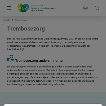
S
k
Inloggen
i
p
l
i
Beleid
Trombosezorg
n
k
Trombosezorg
s
n
a
Door de komst van Directwerkende Orale Anticoagulantia (DOAC) en een groeiend tekort
v
aan doseerartsen en adviseurs kan de trombosezorg in de huidige vorm niet
i
voortbestaan. Transformatie is nodig om te borgen dat deze zorg kwalitatief goed
g
beschikbaar blijft.
a
t
i
Trombosezorg anders inrichten
e
De afgelopen jaren hebben we gesprekken gevoerd met diverse stakeholders. Deze
zetten we de komende periode voort. Mede dankzij deze gesprekken hebben we een
bevestiging gekregen op onze visie, waardevolle input opgehaald en onze visie op
punten aangescherpt. De komende jaren willen we de trombosezorg transformeren door
de capaciteit efficiënter in te zetten. Hierdoor is het mogelijk om de continuiteit van de
trombosezorg te borgen en de kwaliteit hoog te houden.