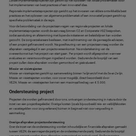
Lokale implementatieprojecten
zijn gericht op het oplossen van lokale problematiek door
het implementeren van best practices of een innovatief idee.
Regionale implementatieprojecten
zijn gericht op het invoeren van elders ontwikkelde best
practices en het oplossen van algemene problematiek of een innovatief project gericht op
specifieke problematiek in de regio.
Voor de beoordeling van de projectaanvragen van regionale projecten en lokale
implementatieprojecten wordt de aanvraag binnen CZ en Coöperatie VGZ besproken,
zodat aansluiting en afstemming met lopende initiatieven en beleidslijnen kan worden
gezocht. De zorgverzekeraars beslissen, met inachtneming van de gevraagde adviezen,
of een project gefinancierd wordt. Na goedkeuring van een projectaanvraag worden de
afspraken vastgelegd in een projectovereenkomst. Na ondertekening van de
overeenkomst kan het project van start gaan. Per project wordt afgesproken wanneer
evaluaties en verantwoordingen ingediend worden. Gedurende de looptijd van een
project zullen deze afspraken worden gemonitord en geëvalueerd.
Missie- en visietrajecten
Missie- en visietrajecten gericht op samenwerking binnen 1e lijn en/of met de 0e en 2e lijn.
Missie- en visietrajecten worden, voor zover mogelijk, direct beoordeeld door
VEZN.
Missie- en visietrajecten kennen een maximaal bedrag van € 5.000.
Ondersteuning project
Projecten die worden gefinancierd door ons, ontvangen ondersteuning in natura door de
inzet van een projectbegeleider. Overige kosten (zoals bijvoorbeeld reis- en verblijfskosten
en vacatiegelden voor zorgverleners) komen in beginsel niet voor vergoeding in
aanmerking.
Overige afspraken projectondersteuning
Over de inzet van de ondersteuning worden inhoudelijke en financiële afspraken gemaakt
tussen VEZN, de aanvragende partij en de ondersteunende partij. Gedurende de looptijd
van een project worden deze afspraken gemonitord en geëvalueerd. De financiering