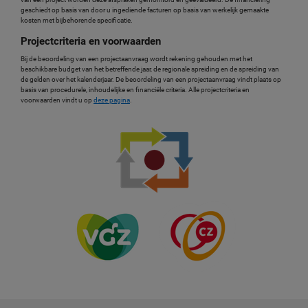
geschiedt op basis van door u ingediende facturen op basis van werkelijk gemaakte
kosten met bijbehorende specificatie.
Projectcriteria en voorwaarden
Bij de beoordeling van een projectaanvraag wordt rekening gehouden met het
beschikbare budget van het betreffende jaar, de regionale spreiding en de spreiding van
de gelden over het kalenderjaar. De beoordeling van een projectaanvraag vindt plaats op
basis van procedurele, inhoudelijke en financiële criteria. Alle projectcriteria en
voorwaarden vindt u op
deze pagina
.