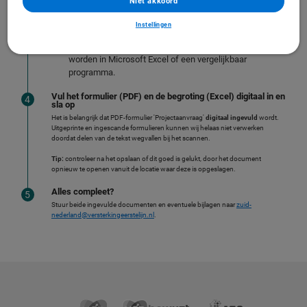
Niet akkoord
Reader
. Klik vervolgens op 'Bewerken inschakelen'.
Lees meer over het correct openen van een PDF voor
Instellingen
bewerking
Het format 'Begroting projectaanvraag' kan geopend
worden in Microsoft Excel of een vergelijkbaar
programma.
Vul het formulier (PDF) en de begroting (Excel) digitaal in en
sla op
Het is belangrijk dat PDF-formulier 'Projectaanvraag'
digitaal ingevuld
wordt.
Uitgeprinte en ingescande formulieren kunnen wij helaas niet verwerken
doordat delen van de tekst wegvallen bij het scannen.
Tip:
controleer na het opslaan of dit goed is gelukt, door het document
opnieuw te openen vanuit de locatie waar deze is opgeslagen.
Alles compleet?
Stuur beide ingevulde documenten en eventuele bijlagen naar
zuid-
nederland@versterkingeerstelijn.nl
.