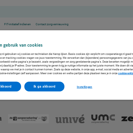
FIT-initiatief indienen
Contact zorgvernieuwing
e Indiveo
n gebruik van cookies
tie Indiveo
.nl gebruiken wij cookies en technieken die hierop lijken. Basis cookies zijn verplicht om cooperatievgz.nl goed 
ke en tracking cookies vragen we jouw toestemming. We verwerken dan (bijzondere) persoonsgegevens van jou 
voorbeeld welke pagina’s je bezoekt, zoals vergoedingen- en zorg gerelateerde pagina’s. Deze bevatten mogelijk 
eldverhalen uitlegt. Zo krijgt de patiënt informatie op het juiste moment, op de juiste plek en in
j daarbij je IP-adres. Door toestemming te geven krijg je nuttige informatie op het juiste moment. We doen dit via
 waarop we met je in contact kunnen komen. Zoals op deze website, in onze app, e-mail, social media en adverte
ookie-instellingen zelf aanpassen. Meer over cookies en welke partijen deze plaatsen lees je in onze
cookieverkl
akkoord
Ik ga akkoord
Instellingen