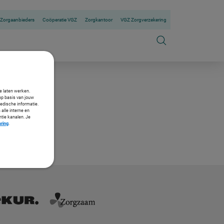
Zorgaanbieders
Coöperatie VGZ
Zorgkantoor
VGZ Zorgverzekering
te laten werken.
op basis van jouw
medische informatie.
 alle interne en
ntie kanalen. Je
aring
.