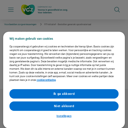
S
k
i
p
l
i
Voorbeelden zorgvernieuwingen
FIT-initiatief - Bestellen generiek spoelmateriaal
n
k
FIT-initiatief - Bestellen generiek
s
spoelmateriaal
Wij maken gebruik van cookies
n
a
Op cooperatievgz.nl gebruiken wij cookies en technieken die hierop lijken. Basis cookies zijn
v
verplicht om cooperatievgz.nl goed te laten werken. Voor persoonlijke en tracking cookies
In dit FIT-initiatief leest u dat het mogelijk is om spoelmateriaal te bestellen met de beste
i
vragen we jouw toestemming. We verwerken dan (bijzondere) persoonsgegevens van jou op
prijs-kwaliteit verhouding. Het is dus niet altijd meer nodig om het dure A-merk te
g
basis van jouw surfgedrag. Bijvoorbeeld welke pagina’s je bezoekt, zoals vergoedingen- en
bestellen.
zorg gerelateerde pagina’s. Deze bevatten mogelijk medische informatie. Ook verwerken wij
a
daarbij je IP-adres. Door toestemming te geven krijg je nuttige informatie op het juiste
t
moment. We doen dit via alle interne en externe kanalen waarop we met je in contact kunnen
i
Download de infographic
komen. Zoals op deze website, in onze app, e-mail, social media en advertentie kanalen. Je
e
kunt ook jouw cookie-instellingen zelf aanpassen. Meer over cookies en welke partijen deze
plaatsen lees je in onze
cookieverklaring
.
Ik ga akkoord
Niet akkoord
Instellingen