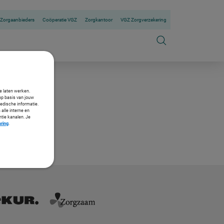
Zorgaanbieders
Coöperatie VGZ
Zorgkantoor
VGZ Zorgverzekering
te laten werken.
op basis van jouw
medische informatie.
 alle interne en
ntie kanalen. Je
aring
.