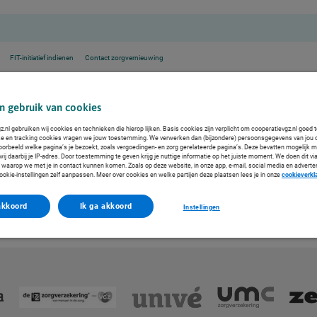
FIT-initiatief indienen
Contact zorgvernieuwing
toegang bij cliënten
n gebruik van cookies
e toegang bij cliënten
.nl gebruiken wij cookies en technieken die hierop lijken. Basis cookies zijn verplicht om cooperatievgz.nl goed 
ke en tracking cookies vragen we jouw toestemming. We verwerken dan (bijzondere) persoonsgegevens van jou 
voorbeeld welke pagina’s je bezoekt, zoals vergoedingen- en zorg gerelateerde pagina’s. Deze bevatten mogelijk 
uikmaken van een uniform sleutelsysteem. Hierdoor is er (in de meeste gevallen) geen sleutel
j daarbij je IP-adres. Door toestemming te geven krijg je nuttige informatie op het juiste moment. We doen dit via
t zorg nodig hebben.
 waarop we met je in contact kunnen komen. Zoals op deze website, in onze app, e-mail, social media en adverte
ookie-instellingen zelf aanpassen. Meer over cookies en welke partijen deze plaatsen lees je in onze
cookieverkl
akkoord
Ik ga akkoord
Instellingen