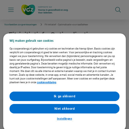
S
k
i
p
l
i
Voorbeelden zorgvernieuwingen
Fit-initiatief - Optimalisatie voorraadbeheer
n
k
Fit-initiatief - Optimalisatie
s
voorraadbeheer
Wij maken gebruik van cookies
n
a
Op cooperatievgz.nl gebruiken wij cookies en technieken die hierop lijken. Basis cookies zijn
v
In dit FIT-initiatief leest u hoe u een voorraadmodel kunt inzetten om per artikel de
verplicht om cooperatievgz.nl goed te laten werken. Voor persoonlijke en tracking cookies
i
optimale balans tussen voorraadkosten en bestelkosten te berekenen. Doordat het model
vragen we jouw toestemming. We verwerken dan (bijzondere) persoonsgegevens van jou op
g
basis van jouw surfgedrag. Bijvoorbeeld welke pagina’s je bezoekt, zoals vergoedingen- en
rekening houdt met de veiligheidsvoorraad en levertijd, grijp je minder mis en verminderen
a
zorg gerelateerde pagina’s. Deze bevatten mogelijk medische informatie. Ook verwerken wij
de kosten van voorraadbeheer.
t
daarbij je IP-adres. Door toestemming te geven krijg je nuttige informatie op het juiste
i
moment. We doen dit via alle interne en externe kanalen waarop we met je in contact kunnen
komen. Zoals op deze website, in onze app, e-mail, social media en advertentie kanalen. Je
e
kunt ook jouw cookie-instellingen zelf aanpassen. Meer over cookies en welke partijen deze
plaatsen lees je in onze
cookieverklaring
.
Download de infographic
Ik ga akkoord
Niet akkoord
Instellingen