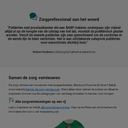
Zorgprofessional aan het woord
"Patiënten met prostaatkanker die een RARP hebben ondergaan zijn vrijwel
altijd al op de hoogte van de uitslag van het lab, voordat ze poliklinisch gezien
worden. Veruit de meeste patiënten zijn zeer gemotiveerd om de controles in
de eerste lijn te laten verrichten. Het is een uitstekende categorie patiënten
voor nacontroles dichtbij huis."
Robert Hoekstra
| Uroloog bij Catharina ziekenhuis
Samen de zorg vernieuwen
De zorg vernieuwen we samen met zorgaanbieders. Benieuwd hoe we dit doen? Bekijk
onze website
Samen de zorg vernieuwen
. Want alleen door samen te werken en elkaar te
inspireren, kunnen we de uitdagingen van vandaag omzetten in kansen voor morgen.
Alle zorgvernieuwingen op een rij
Laat u inspireren en bekijk
alle zorgvernieuwingen
. Kies via de filters aan de linkerkant de
innovaties die voor u van toepassing zijn.