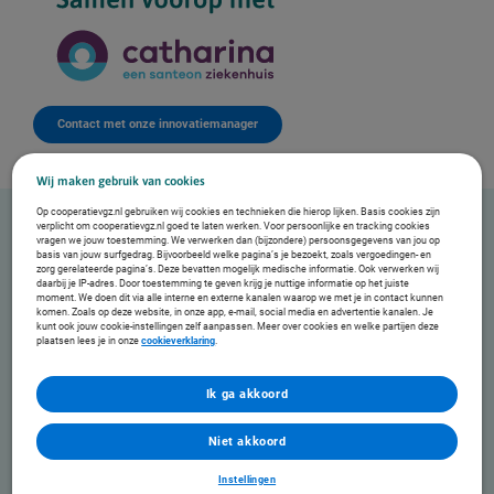
Contact met onze innovatiemanager
Wij maken gebruik van cookies
Op cooperatievgz.nl gebruiken wij cookies en technieken die hierop lijken. Basis cookies zijn
verplicht om cooperatievgz.nl goed te laten werken. Voor persoonlijke en tracking cookies
vragen we jouw toestemming. We verwerken dan (bijzondere) persoonsgegevens van jou op
basis van jouw surfgedrag. Bijvoorbeeld welke pagina’s je bezoekt, zoals vergoedingen- en
De voordelen van deze Good Practice:
zorg gerelateerde pagina’s. Deze bevatten mogelijk medische informatie. Ook verwerken wij
daarbij je IP-adres. Door toestemming te geven krijg je nuttige informatie op het juiste
moment. We doen dit via alle interne en externe kanalen waarop we met je in contact kunnen
komen. Zoals op deze website, in onze app, e-mail, social media en advertentie kanalen. Je
kunt ook jouw cookie-instellingen zelf aanpassen. Meer over cookies en welke partijen deze
plaatsen lees je in onze
cookieverklaring
.
Ik ga akkoord
Niet akkoord
Nacontroles dicht bij huis
Instellingen