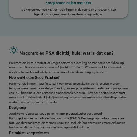
Zorgkosten dalen met 90%
De kosten voor een PSA-controle liggen in de eerste lijn ongeveer € 120
lager doordat geen consult met de uroloog nodig is.
Nacontroles PSA dichtbij huis: wat is dat dan?
Patiënten die i.v.m. prostaatkanker geopereerd worden krijgen standaard een follow up
traject van 10 jaar, waarvan de eerste 5 jaar bij de uroloog. Wanneer de PSA waarde niet
afwijkt is het niet noodzakelijk om een consult met de uroloog te plannen.
Hoe werkt deze Good Practice?
Patiënten die binnen 1 jaar (in totaal 4 controles) geen afwijkingen laten zien, worden
terug verwezen naar de eerste lijn. Daar krijgen ze op de juiste momenten een oproep voor
een PSA bepaling in een eerstelijns diagnostisch centrum. Hierdoor hoeft de patiënt niet
meer naar het ziekenhuis. Bij afwijkende hoge waarden neemt het eerstelijns diagnostisch
centrum contact op met de huisarts.
Doelgroep
Jaarlijks worden circa 3.000 patiënten met prostaatkanker geopereerd
Robot geAssisteerde Radicale Prostatectomie (RARP). De doelgroep bedraagt ongeveer
50% van deze patiënten die therapietrouw zijn, stabiele (continentie en erectiele) functies
hebben en die een laag tot medium risico op recidief hebben.
Betrokken zorgverleners