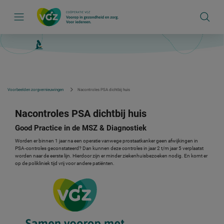
S
k
i
p
l
i
n
k
s
n
a
v
Voorbeelden zorgvernieuwingen
Nacontroles PSA dichtbij huis
i
g
a
Nacontroles PSA dichtbij huis
t
i
Good Practice in de MSZ & Diagnostiek
e
Worden er binnen 1 jaar na een operatie vanwege prostaatkanker geen afwijkingen in
PSA-controles geconstateerd? Dan kunnen deze controles in jaar 2 t/m jaar 5 verplaatst
worden naar de eerste lijn. Hierdoor zijn er minder ziekenhuisbezoeken nodig. En komt er
op de polikliniek tijd vrij voor andere patiënten.