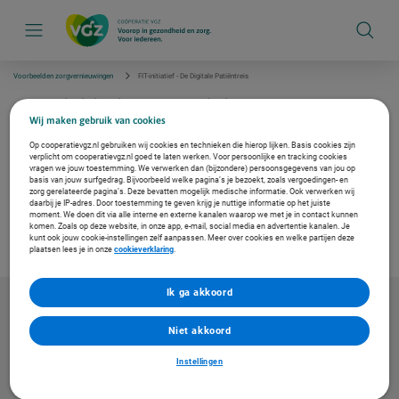
S
k
i
p
l
i
Voorbeelden zorgvernieuwingen
FIT-initiatief - De Digitale Patiëntreis
n
k
FIT-initiatief - De Digitale
s
Patiëntreis
Wij maken gebruik van cookies
n
a
Op cooperatievgz.nl gebruiken wij cookies en technieken die hierop lijken. Basis cookies zijn
v
verplicht om cooperatievgz.nl goed te laten werken. Voor persoonlijke en tracking cookies
In dit FIT-initiatief leest u meer over De Digitale Patiëntreis. Het zorgt ervoor dat nieuwe
i
vragen we jouw toestemming. We verwerken dan (bijzondere) persoonsgegevens van jou op
patiënten eenvoudig digitaal inzicht hebben in hun zorgtraject. Daarnaast bespaart het tijd
g
basis van jouw surfgedrag. Bijvoorbeeld welke pagina’s je bezoekt, zoals vergoedingen- en
en geld, doordat afspraken digitaal worden ingepland.
zorg gerelateerde pagina’s. Deze bevatten mogelijk medische informatie. Ook verwerken wij
a
daarbij je IP-adres. Door toestemming te geven krijg je nuttige informatie op het juiste
t
moment. We doen dit via alle interne en externe kanalen waarop we met je in contact kunnen
i
Download de infographic
komen. Zoals op deze website, in onze app, e-mail, social media en advertentie kanalen. Je
e
kunt ook jouw cookie-instellingen zelf aanpassen. Meer over cookies en welke partijen deze
plaatsen lees je in onze
cookieverklaring
.
Ik ga akkoord
Niet akkoord
Instellingen