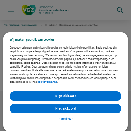
S
k
i
p
l
i
Voorbeelden zorgvernieuwingen
FIT-initiatief - Horizontale organisatiestructuur GGZ
n
k
FIT-initiatief - Horizontale
s
organisatiestructuur GGZ
Wij maken gebruik van cookies
n
a
Op cooperatievgz.nl gebruiken wij cookies en technieken die hierop lijken. Basis cookies zijn
v
verplicht om cooperatievgz.nl goed te laten werken. Voor persoonlijke en tracking cookies
In dit FIT-initiatief leest u over het succes van de horizontale organisatiestructuur bij
i
vragen we jouw toestemming. We verwerken dan (bijzondere) persoonsgegevens van jou op
Centiv. Het succes uit zich in de geringe overhead (span of control 1:55), blije
g
basis van jouw surfgedrag. Bijvoorbeeld welke pagina’s je bezoekt, zoals vergoedingen- en
medewerkers en hoge cliënt tevredenheid.
zorg gerelateerde pagina’s. Deze bevatten mogelijk medische informatie. Ook verwerken wij
a
daarbij je IP-adres. Door toestemming te geven krijg je nuttige informatie op het juiste
t
moment. We doen dit via alle interne en externe kanalen waarop we met je in contact kunnen
i
Download de infographic
komen. Zoals op deze website, in onze app, e-mail, social media en advertentie kanalen. Je
e
kunt ook jouw cookie-instellingen zelf aanpassen. Meer over cookies en welke partijen deze
plaatsen lees je in onze
cookieverklaring
.
Ik ga akkoord
Niet akkoord
Instellingen