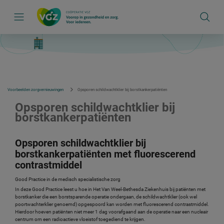
S
k
i
p
l
i
n
k
s
n
a
v
Voorbeelden zorgvernieuwingen
Opsporen schildwachtklier bij borstkankerpatiënten
i
g
Opsporen schildwachtklier bij
a
borstkankerpatiënten
t
i
e
Opsporen schildwachtklier bij
borstkankerpatiënten met fluorescerend
contrastmiddel
Good Practice in de medisch specialistische zorg
In deze Good Practice leest u hoe in Het Van Weel-Bethesda Ziekenhuis bij patiënten met
borstkanker die een borstsparende operatie ondergaan, de schildwachtklier (ook wel
poortwachterklier genoemd) opgespoord kan worden met fluorescerend contrastmiddel.
Hierdoor hoeven patiënten niet meer 1 dag voorafgaand aan de operatie naar een nucleair
centrum om een radioactieve vloeistof toegediend te krijgen.