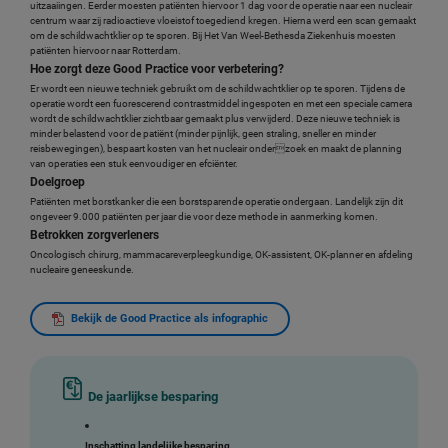
uitzaaiingen. Eerder moesten patiënten hiervoor 1 dag voor de operatie naar een nucleair
centrum waar zij radioactieve vloeistof toegediend kregen. Hierna werd een scan gemaakt
om de schildwachtklier op te sporen. Bij Het Van Weel-Bethesda Ziekenhuis moesten
patiënten hiervoor naar Rotterdam.
Hoe zorgt deze Good Practice voor verbetering?
Er wordt een nieuwe techniek gebruikt om de schildwachtklier op te sporen. Tijdens de
operatie wordt een fuorescerend contrastmiddel ingespoten en met een speciale camera
wordt de schildwachtklier zichtbaar gemaakt plus verwijderd. Deze nieuwe techniek is
minder belastend voor de patiënt (minder pijnlijk, geen straling, sneller en minder
reisbewegingen), bespaart kosten van het nucleair onderzoek en maakt de planning
van operaties een stuk eenvoudiger en efciënter.
Doelgroep
Patiënten met borstkanker die een borstsparende operatie ondergaan. Landelijk zijn dit
ongeveer 9.000 patiënten per jaar die voor deze methode in aanmerking komen.
Betrokken zorgverleners
Oncologisch chirurg, mammacareverpleegkundige, OK-assistent, OK-planner en afdeling
nucleaire geneeskunde.
Bekijk de Good Practice als infographic
De jaarlijkse besparing
Inschatting landelijke besparing