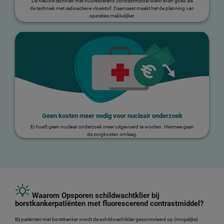
De nieuwe techniek met fluorescerend contrastmiddel werkt even goed als
de techniek met radioactieve vloeistof. Daarnaast maakt het de planning van
operaties makkelijker.
Geen kosten meer nodig voor nucleair onderzoek
Er hoeft geen nucleair onderzoek meer uitgevoerd te worden. Hiermee gaan
de zorgkosten omlaag.
Waarom Opsporen schildwachtklier bij
borstkankerpatiënten met fluorescerend contrastmiddel?
Bij patiënten met borstkanker wordt de schildwachtklier gecontroleerd op (mogelijke)