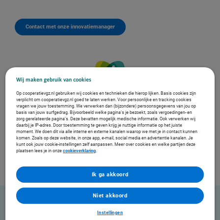
Contact met onze innovatiemanager
Wij maken gebruik van cookies
Op cooperatievgz.nl gebruiken wij cookies en technieken die hierop lijken. Basis cookies zijn
verplicht om cooperatievgz.nl goed te laten werken. Voor persoonlijke en tracking cookies
vragen we jouw toestemming. We verwerken dan (bijzondere) persoonsgegevens van jou op
basis van jouw surfgedrag. Bijvoorbeeld welke pagina’s je bezoekt, zoals vergoedingen- en
zorg gerelateerde pagina’s. Deze bevatten mogelijk medische informatie. Ook verwerken wij
daarbij je IP-adres. Door toestemming te geven krijg je nuttige informatie op het juiste
moment. We doen dit via alle interne en externe kanalen waarop we met je in contact kunnen
komen. Zoals op deze website, in onze app, e-mail, social media en advertentie kanalen. Je
kunt ook jouw cookie-instellingen zelf aanpassen. Meer over cookies en welke partijen deze
plaatsen lees je in onze
cookieverklaring
.
Ik ga akkoord
Niet akkoord
Instellingen