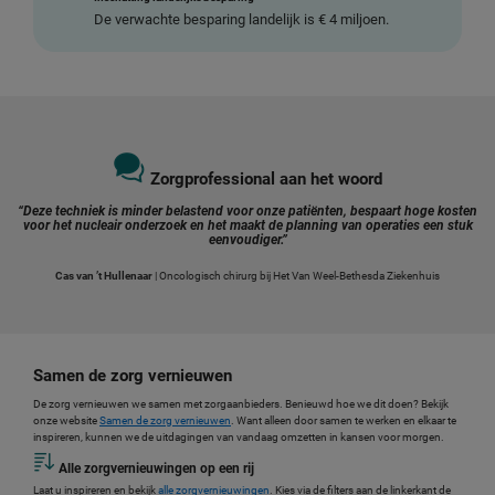
De verwachte besparing landelijk is € 4 miljoen.
Zorgprofessional aan het woord
“Deze techniek is minder belastend voor onze patiënten, bespaart hoge kosten
voor het nucleair onderzoek en het maakt de planning van operaties een stuk
eenvoudiger.”
Cas van ’t Hullenaar
| Oncologisch chirurg bij Het Van Weel-Bethesda Ziekenhuis
Samen de zorg vernieuwen
De zorg vernieuwen we samen met zorgaanbieders. Benieuwd hoe we dit doen? Bekijk
onze website
Samen de zorg vernieuwen
. Want alleen door samen te werken en elkaar te
inspireren, kunnen we de uitdagingen van vandaag omzetten in kansen voor morgen.
Alle zorgvernieuwingen op een rij
Laat u inspireren en bekijk
alle zorgvernieuwingen
. Kies via de filters aan de linkerkant de