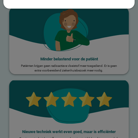
De voordelen van deze Good Practice:
Minder belastend voor de patiënt
Patiënten krijgen geen radioactieve vloeistof meer toegediend. Er is geen
extra voorbereidend ziekenhuisbezoek meer nodig.
Nieuwe techniek werkt even goed, maar is efficiënter