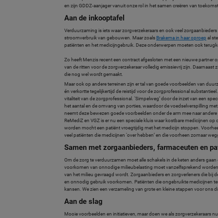
en zijn GDDZ-aanjager vanuit onze rol in het samen creëren van toekom
Aan de inkooptafel
Verduurzaming is iets waar zorgverzekeraars en ook veel zorgaanbieders al
stroomverbruik van gebouwen. Maar zoals
Brakema in haar oproep
al st
patiënten en het medicijngebruik. Deze onderwerpen moeten ook terugk
Zo heeft Menzis recent een contract afgesloten met een nieuwe partner op
van de ritten voor de zorgverzekeraar volledig emissievrij zijn. Daarnaast
die nog wel wordt gemaakt.
Maar ook op andere terreinen zijn er tal van goede voorbeelden van duu
én verkortte tegelijkertijd de reistijd voor de zorgprofessional substantiee
vitaliteit van de zorgprofessional. ‘Simpelweg’ door de inzet van een spe
het aantal en de omvang van porties, waardoor de voedselverspilling me
neemt deze bewezen goede voorbeelden onder de arm mee naar andere 
ReMediZ en VGZ is er nu een speciale kluis waar kostbare medicijnen op
worden mocht een patiënt vroegtijdig met het medicijn stoppen. Voorhee
veel patiënten die medicijnen ‘over hebben’ en die voorheen zomaar we
Samen met zorgaanbieders, farmaceuten en pa
Om de zorg te verduurzamen moet alle schakels in de keten anders gaan
voorkomen van onnodige milieubelasting moet vanzelfsprekend worden.
van het milieu gevraagd wordt. Zorgaanbieders en zorgverleners die bij d
en onnodig gebruik voorkomen. Patiënten die ongebruikte medicijnen ter
kansen. We zien een verzameling van grote en kleine stappen voor ons
Aan de slag
Mooie voorbeelden en initiatieven, maar doen we als zorgverzekeraars n