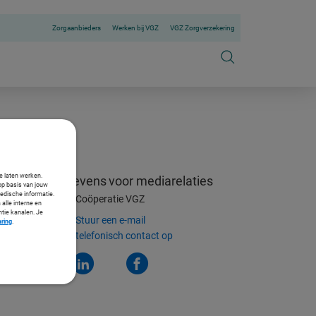
Zorgaanbieders
Werken bij VGZ
VGZ Zorgverzekering
te laten werken.
Contactgegevens
voor mediarelaties
op basis van jouw
medische informatie.
Coöperatie VGZ
 alle interne en
ntie kanalen. Je
Stuur een e-mail
aring
.
Neem telefonisch contact op