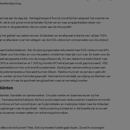
stbestendige zorg.
 mee aan de slag zijn. Het laaghangend fruit zit vooral bij het vastgoed: het warmte- en
elt, valt er ook grote winst te behalen bij het van en naar zorgaanbieders reizen van
omen in de gesprekken die we voeren aan de inkooptafel.
 het gebied van ziekenvervoer. Onderdeel van de afspraak is dat binnen vijf jaar 100%
 zijn er afspraken over het verlagen van de CO2-uitstoot en compensatie voor de uitstoot
rzaamheidsinitiatieven. Een thuiszorgorganisatie reduceerde haar CO2-uitstoot met 40%
l. Beter voor het milieu en voor de patiënt, omdat hier meer tijd voor was. En beter voor de
ciaal aangepaste e-bike voor de zorgprofessionals. En een ziekenhuis keek kritisch naar
t 50% is verminderd en er 7.000 kg minder GFT-afval per jaar wordt geproduceerd. VGZ
aanbieders om hen ook te enthousiasmeren. Dankzij een samenwerking tussen een
 de juiste temperatuur bewaard kunnen blijven. Hierdoor kunnen ze opnieuw gebruikt
n werden ze door het toilet gespoeld. Hiermee komt eindelijk opvolging op klachten van
ggooiden of naar de apotheek terugbrachten waar ze vernietigd werden.
tiënten
 denken, handelen en samenwerken. Circulair werken en daarmee sturen op het
 Farmaceutische bedrijven die hun productieproces verduurzamen waardoor er minder
e inkoop en het voorschrijven van hulpmiddelen en medicijnen kijken naar de milieulast
ugbrengen naar de apotheek. Verduurzaming is breed en in die breedte zijn er zoveel
 die we samen moeten zetten om echte impact te maken.
u alles wat we kunnen? Nee. Ook wij moeten harder gaan lopen. Zowel in onze eigen