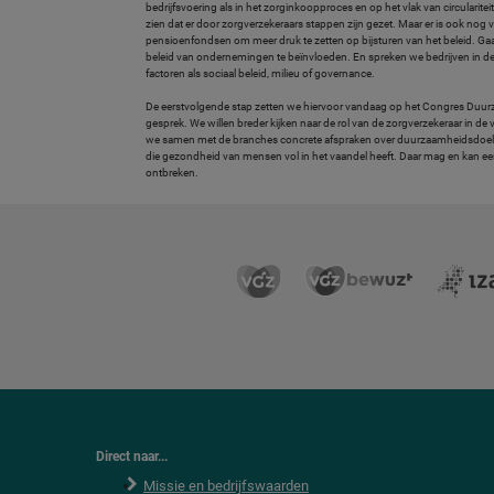
bedrijfsvoering als in het zorginkoopproces en op het vlak van circulari
zien dat er door zorgverzekeraars stappen zijn gezet. Maar er is ook nog 
pensioenfondsen om meer druk te zetten op bijsturen van het beleid. G
beleid van ondernemingen te beïnvloeden. En spreken we bedrijven in de 
factoren als sociaal beleid, milieu of governance.
De eerstvolgende stap zetten we hiervoor vandaag op het Congres Duur
gesprek. We willen breder kijken naar de rol van de zorgverzekeraar in de
we samen met de branches concrete afspraken over duurzaamheidsdoelstell
die gezondheid van mensen vol in het vaandel heeft. Daar mag en kan e
ontbreken.
Direct naar...
Missie en bedrijfswaarden