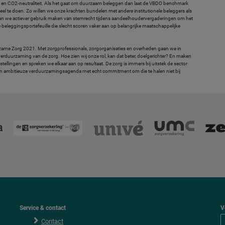
teit en CO2-neutraliteit. Als het gaat om duurzaam beleggen dan laat de VBDO benchmark
veel te doen. Zo willen we onze krachten bundelen met andere institutionele beleggers als
aan we actiever gebruik maken van stemrecht tijdens aandeelhoudervergaderingen om het
beleggingsportefeuille die slecht scoren vaker aan op belangrijke maatschappelijke
zame Zorg 2021. Met zorgprofessionals, zorgorganisaties en overheden gaan we in
 verduurzaming van de zorg. Hoe zien wij onze rol, kan dat beter, doelgerichter? En maken
ingen en spreken we elkaar aan op resultaat. De zorg is immers bij uitstek de sector
en ambitieuze verduurzamingsagenda met echt commitment om die te halen niet bij
Service & contact
V
Contact